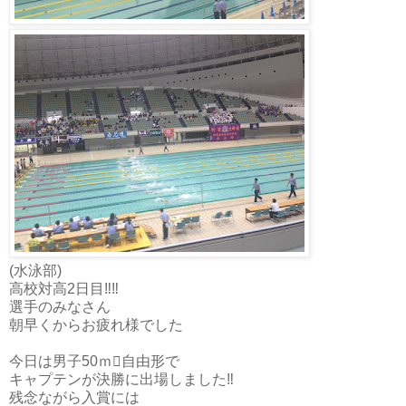
(水泳部)
高校対高2日目‼︎‼︎
選手のみなさん
朝早くからお疲れ様でした
今日は男子50ｍ自由形で
キャプテンが決勝に出場しました‼︎
残念ながら入賞には