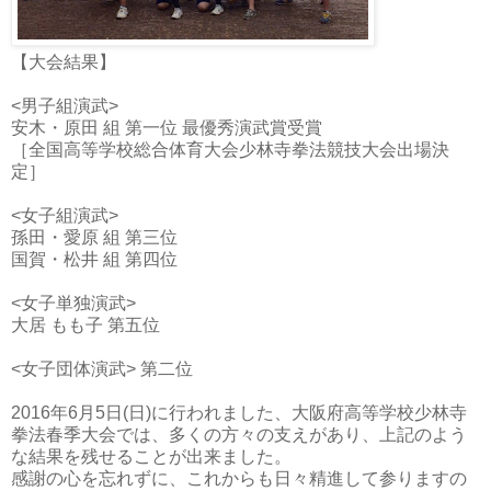
【大会結果】
<男子組演武>
安木・原田 組 第一位 最優秀演武賞受賞
［全国高等学校総合体育大会少林寺拳法競技大会出場決
定］
<女子組演武>
孫田・愛原 組 第三位
国賀・松井 組 第四位
<女子単独演武>
大居 もも子 第五位
<女子団体演武> 第二位
2016年6月5日(日)に行われました、大阪府高等学校少林寺
拳法春季大会では、多くの方々の支えがあり、上記のよう
な結果を残せることが出来ました。
感謝の心を忘れずに、これからも日々精進して参りますの