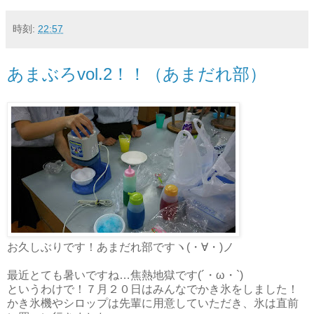
時刻:
22:57
あまぶろvol.2！！（あまだれ部）
お久しぶりです！あまだれ部ですヽ(・∀・)ノ
最近とても暑いですね…焦熱地獄です(´・ω・`)
というわけで！７月２０日はみんなでかき氷をしました！
かき氷機やシロップは先輩に用意していただき、氷は直前