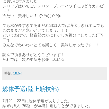
に買いに行きました
シロップはいちご、メロン、ブルーハワイにぶどうカルピ
ス！
冷たい！美味しい！o(^-^o)(o^-^)o
でも氷が多すぎてあまだれ部11人では消化しきれず…でも
このままだと氷がとけてしまう…！！
というわけで、軽音部の方にも少しお裾分けしました(￣∇
￣*)ゞ
みんなでわいわいとても楽しく、美味しかったです！！
読んで頂きありがとうございます！
それでは！次の更新をお楽しみに☆
時刻:
18:54
総体予選(陸上競技部)
7月21、22日に総体予選がありました。
結果は5人で6種目が本選に進むことができました。