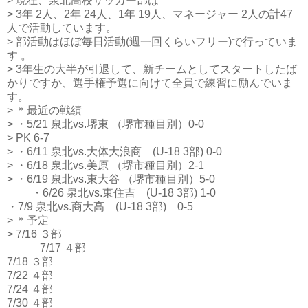
> 現在、泉北高校サッカー部は
> 3年 2人、2年 24人、1年 19人、マネージャー 2人の計47
人で活動しています。
> 部活動はほぼ毎日活動(週一回くらいフリー)で行っていま
す 。
> 3年生の大半が引退して、新チームとしてスタートしたば
かりですか、選手権予選に向けて全員で練習に励んでいま
す。
> ＊最近の戦績
> ・5/21 泉北vs.堺東 （堺市種目別）0-0
> PK 6-7
> ・6/11 泉北vs.大体大浪商 (U-18 3部) 0-0
> ・6/18 泉北vs.美原 （堺市種目別）2-1
> ・6/19 泉北vs.東大谷 （堺市種目別）5-0
・6/26 泉北vs.東住吉 (U-18 3部) 1-0
・7/9 泉北vs.商大高 (U-18 3部) 0-5
> ＊予定
> 7/16 ３部
7/17 ４部
7/18 ３部
7/22 ４部
7/24 ４部
7/30 ４部