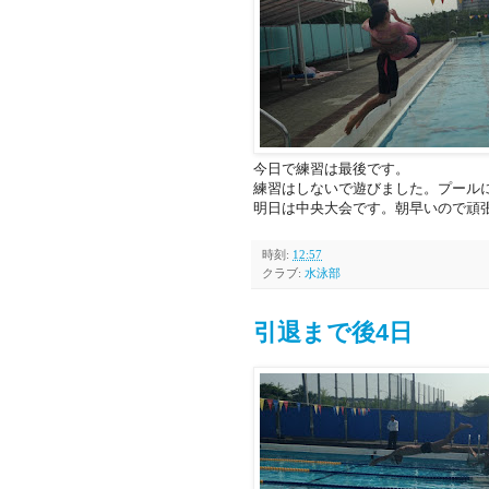
今日で練習は最後です。
練習はしないで遊びました。プールに落ち
明日は中央大会です。朝早いので頑
時刻:
12:57
クラブ:
水泳部
引退まで後4日