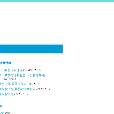
B 最新情報
ール開き（水泳部）
- 4/27/2018
季、冬季の活動報告 （少林寺拳法
）
- 1/22/2018
月と12月(茶華道部)
- 1/11/2018
林寺拳法部 夏季の活動報告
- 9/29/2017
林寺拳法部
- 9/25/2017
名
泳部
(72)