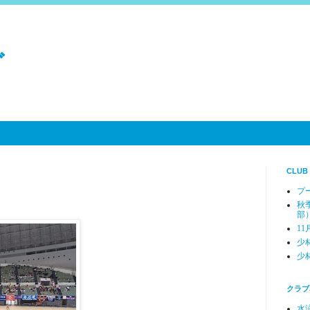
グ
CLU
プ
秋
部
11
少
少
クラブ
水