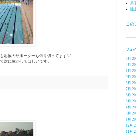
男
陸
この
ブログ
も応援のサポーターも張り切ってます^ ^
5月 20
見て次に生かしてほしいです。
4月 20
1月 20
9月 20
8月 20
7月 20
6月 20
5月 20
4月 20
3月 20
1月 20
12月 2
11月 2