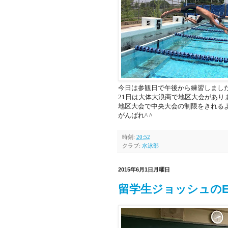
今日は参観日で午後から練習しまし
21日は大体大浪商で地区大会があり
地区大会で中央大会の制限をきれる
がんばれ^ ^
時刻:
20:52
クラブ:
水泳部
2015年6月1日月曜日
留学生ジョッシュのEngl