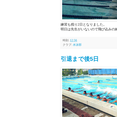
練習も残り2日となりました。
明日は先生がいないので飛び込みの
時刻:
12:56
クラブ:
水泳部
引退まで後5日