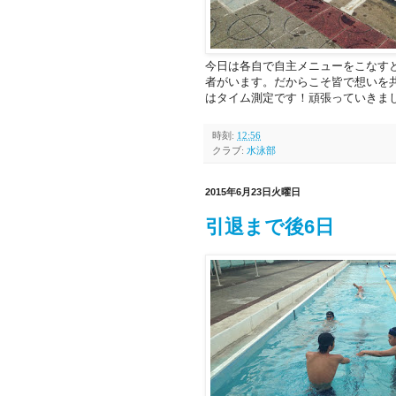
今日は各自で自主メニューをこなす
者がいます。だからこそ皆で想いを
はタイム測定です！頑張っていきまし
時刻:
12:56
クラブ:
水泳部
2015年6月23日火曜日
引退まで後6日