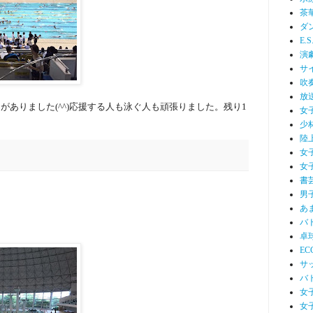
茶
ダ
E.S
演
サ
吹
放
ーがありました(^^)応援する人も泳ぐ人も頑張りました。残り1
女
少
陸
女
女
書
男
あ
バ
卓
EC
サ
バ
女
女