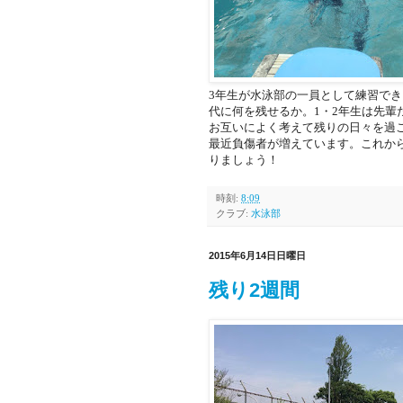
3年生が水泳部の一員として練習でき
代に何を残せるか。1・2年生は先輩
お互いによく考えて残りの日々を過
最近負傷者が増えています。これか
りましょう！
時刻:
8:09
クラブ:
水泳部
2015年6月14日日曜日
残り2週間