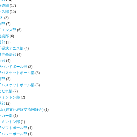
華道部
(17)
ンス部
(15)
.S.
(8)
劇部
(7)
イエンス部
(6)
奏楽部
(6)
送部
(5)
子硬式テニス部
(4)
林寺拳法部
(4)
上部
(4)
子ハンドボール部
(3)
子バスケットボール部
(3)
芸部
(3)
子バスケットボール部
(3)
まだれ部
(2)
ドミントン部
(2)
球部
(2)
CE (異文化経験交流同好会)
(1)
ッカー部
(1)
トミントン部
(1)
子ソフトボール部
(1)
子バレーボール部
(1)