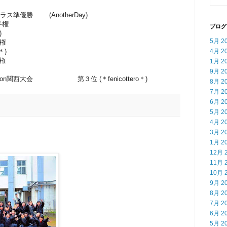
準優勝 (AnotherDay)
手権
ブログ
)
5月 2
手権
4月 2
＊)
手権
1月 2
9月 2
Competition関西大会 第３位 (＊fenicottero＊)
8月 2
7月 2
6月 2
5月 2
4月 2
3月 2
1月 2
12月 
11月 
10月 
9月 2
8月 2
7月 2
6月 2
5月 2