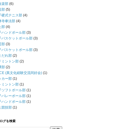
奏楽部
(6)
送部
(5)
子硬式テニス部
(4)
林寺拳法部
(4)
上部
(4)
子ハンドボール部
(3)
子バスケットボール部
(3)
芸部
(3)
子バスケットボール部
(3)
まだれ部
(2)
ドミントン部
(2)
球部
(2)
CCE (異文化経験交流同好会)
(1)
ッカー部
(1)
トミントン部
(1)
子ソフトボール部
(1)
子バレーボール部
(1)
子ハンドボール部
(1)
上競技部
(1)
ログを検索