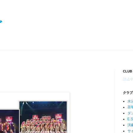
グ
CLU
読込中.
クラブ
水
茶
ダ
E.S
演
サ