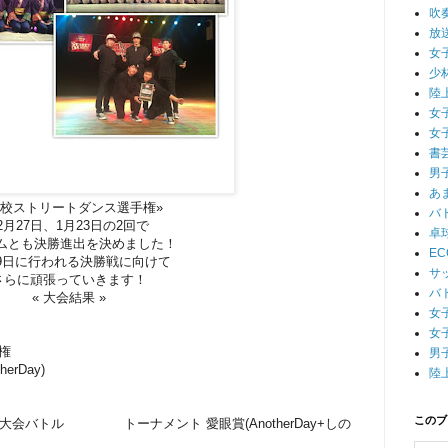
吹
放
女
少
陸
女
女
書
男
あ
高校ストリートダンス選手権»
バ
2月27日、1月23日の2回で
卓
ムとも決勝進出を決めました！
E
29日に行われる決勝戦に向けて
サ
さらに頑張っていきます！
バ
« 大会結果 »
女
女
手権
男
rDay)
陸
このブ
冬季大会バトル トーナメント 愛眼賞(AnotherDay+しの