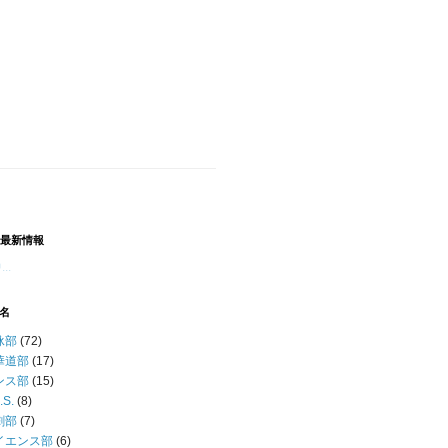
B 最新情報
..
名
泳部
(72)
華道部
(17)
ンス部
(15)
.S.
(8)
劇部
(7)
イエンス部
(6)