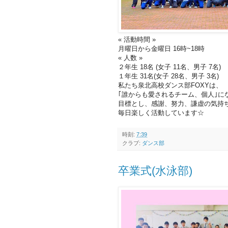
« 活動時間 »
月曜日から金曜日 16時~18時
« 人数 »
２年生 18名 (女子 11名、男子 7名)
１年生 31名(女子 28名、男子 3名)
私たち泉北高校ダンス部FOXYは、
｢誰からも愛されるチーム、個人｣に
目標とし、感謝、努力、謙虚の気持
毎日楽しく活動しています☆
時刻:
7:39
クラブ:
ダンス部
卒業式(水泳部)